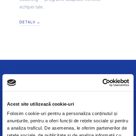
echipei tale.
DETALII →
DESPRE NOI
Entuziaști HR
Acest site utilizează cookie-uri
din
inima Clujului
Folosim cookie-uri pentru a personaliza conținutul și
anunțurile, pentru a oferi funcții de rețele sociale și pentru
Suntem o echipă dedicată cu experiență solidă în recrutare
a analiza traficul. De asemenea, le oferim partenerilor de
și dezvoltare organizațională. Credem în parteneriate
rețele sociale, de publicitate și de analize informații cu