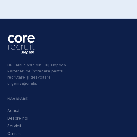
HR Enthusiasts din Cluj-Napoca.
Parteneri de încredere pentru
recrutare și dezvoltare
organizațională.
NAVIGARE
Acasă
Despre noi
Servicii
Cariere