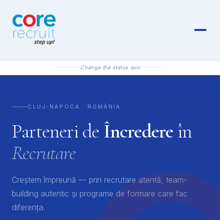
Change the status quo
CLUJ-NAPOCA · ROMÂNIA
Parteneri de
Încredere
în
Recrutare
Creștem împreună — prin recrutare atentă, team-
building autentic și programe de formare care fac
diferența.