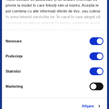
privire la modul în care folosiți site-ul nostru. Aceștia le
autentice, pe termen lung, bazate pe valori comune și
pot combina cu alte informații oferite de dvs. sau culese
rezultate tangibile.
în urma folosirii serviciilor lor. În cazul în care alegeți să
continuați să utilizați website-ul nostru, sunteți de acord
cu utilizarea modulelor noastre cookie.
AFLĂ MAI MULTE
Aflați mai multe
despre cine suntem, cum ne puteți contacta și cum procesăm
Selecția
Necesare
datele personale în
Politica noastră de confidențialitate.
consimțământului
10
200
Preferinţe
+
+
Statistici
ANI EXPERIENȚĂ
PLASĂRI REUȘITE
Marketing
50
90
+
%
Afişare
PARTENERI ACTIVI
RATĂ DE SUCCES